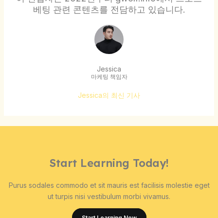
베팅 관련 콘텐츠를 전담하고 있습니다.
Jessica
마케팅 책임자
Jessica의 최신 기사
Start Learning Today!
Purus sodales commodo et sit mauris est facilisis molestie eget
ut turpis nisi vestibulum morbi vivamus.
Start Learning Now