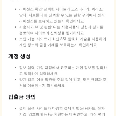
라이선스 확인: 선택한 사이트가 코스타리카, 퀴라소,
말타, 지브롤터 등 신뢰할 수 있는 관할 구역에서 정식
라이선스를 보유하고 있는지 확인하세요.
사용자 리뷰 및 평판: 다른 사용자들의 경험과 평가를
검토하여 사이트의 신뢰성을 평가하세요.
보안 기능: 사이트가 최신 SSL 암호화 기술을 사용하여
개인 정보와 금융 거래를 보호하는지 확인하세요.
계정 생성
정보 입력: 가입 과정에서 요구되는 개인 정보를 정확하
고 정직하게 입력하세요.
약관 검토: 이용 약관을 주의 깊게 읽고, 모든 규정과 조
건을 이해했는지 확인하세요.
입출금 방법
결제 옵션: 사이트가 다양한 결제 방법(신용카드, 전자
지갑, 암호화폐 등)을 지원하는지 확인하고, 가장 편리