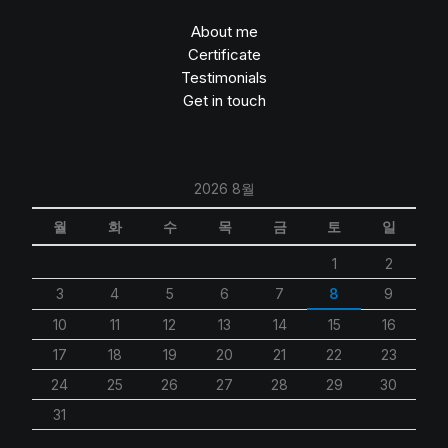
About me
Certificate
Testimonials
Get in touch
2026 8월
월
화
수
목
금
토
일
1
2
3
4
5
6
7
8
9
10
11
12
13
14
15
16
17
18
19
20
21
22
23
24
25
26
27
28
29
30
31