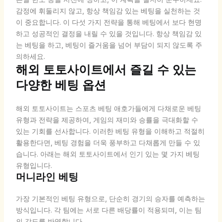
감정에 휘둘리지 않고, 항상 책임감 있는 베팅을 실천하는 것
이 중요합니다. 이 다섯 가지 전략을 통해 베팅에서 보다 현명
하고 성공적인 결정을 내릴 수 있을 것입니다. 항상 책임감 있
는 베팅을 하고, 베팅이 즐거움을 넘어 부담이 되지 않도록 주
의하세요.
해외 토토사이트에서 즐길 수 있는
다양한 베팅 옵션
해외 토토사이트는 스포츠 베팅 애호가들에게 다채로운 베팅
유형과 전략을 제공하여, 게임의 재미와 승률을 극대화할 수
있는 기회를 선사합니다. 이러한 베팅 유형을 이해하고 적절히
활용한다면, 베팅 경험을 더욱 풍부하고 다채롭게 만들 수 있
습니다. 아래는 해외 토토사이트에서 인기 있는 몇 가지 베팅
유형입니다.
머니라인 베팅
가장 기본적인 베팅 유형으로, 단순히 경기의 승자를 예측하는
방식입니다. 각 팀에는 서로 다른 배당률이 적용되며, 이는 팀
의 강도를 반영합니다.