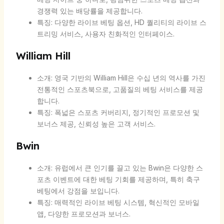
경쟁력 있는 배당률을 제공합니다.
특징: 다양한 라이브 베팅 옵션, HD 퀄리티의 라이브 스
트리밍 서비스, 사용자 친화적인 인터페이스.
William Hill
소개: 영국 기반의 William Hill은 수십 년의 역사를 가진
전통적인 스포츠북으로, 고품질의 베팅 서비스를 제공
합니다.
특징: 폭넓은 스포츠 커버리지, 정기적인 프로모션 및
보너스 제공, 신뢰성 높은 고객 서비스.
Bwin
소개: 유럽에서 큰 인기를 끌고 있는 Bwin은 다양한 스
포츠 이벤트에 대한 베팅 기회를 제공하며, 특히 축구
베팅에서 강점을 보입니다.
특징: 매력적인 라이브 베팅 시스템, 혁신적인 모바일
앱, 다양한 프로모션과 보너스.