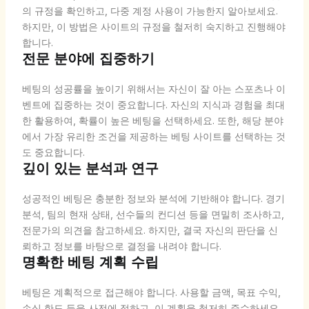
의 규정을 확인하고, 다중 계정 사용이 가능한지 알아보세요.
하지만, 이 방법은 사이트의 규정을 철저히 숙지하고 진행해야
합니다.
전문 분야에 집중하기
베팅의 성공률을 높이기 위해서는 자신이 잘 아는 스포츠나 이
벤트에 집중하는 것이 중요합니다. 자신의 지식과 경험을 최대
한 활용하여, 확률이 높은 베팅을 선택하세요. 또한, 해당 분야
에서 가장 유리한 조건을 제공하는 베팅 사이트를 선택하는 것
도 중요합니다.
깊이 있는 분석과 연구
성공적인 베팅은 충분한 정보와 분석에 기반해야 합니다. 경기
분석, 팀의 현재 상태, 선수들의 컨디션 등을 면밀히 조사하고,
전문가의 의견을 참고하세요. 하지만, 결국 자신의 판단을 신
뢰하고 정보를 바탕으로 결정을 내려야 합니다.
명확한 베팅 계획 수립
베팅은 계획적으로 접근해야 합니다. 사용할 금액, 목표 수익,
손실 한도 등을 사전에 정하고, 이 계획을 철저히 준수하세요.