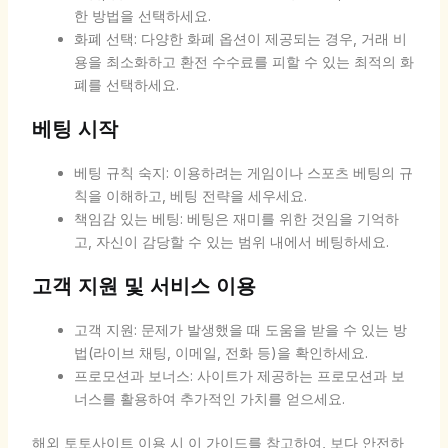
한 방법을 선택하세요.
화폐 선택: 다양한 화폐 옵션이 제공되는 경우, 거래 비
용을 최소화하고 환전 수수료를 피할 수 있는 최적의 화
폐를 선택하세요.
베팅 시작
베팅 규칙 숙지: 이용하려는 게임이나 스포츠 베팅의 규
칙을 이해하고, 베팅 전략을 세우세요.
책임감 있는 베팅: 베팅은 재미를 위한 것임을 기억하
고, 자신이 감당할 수 있는 범위 내에서 베팅하세요.
고객 지원 및 서비스 이용
고객 지원: 문제가 발생했을 때 도움을 받을 수 있는 방
법(라이브 채팅, 이메일, 전화 등)을 확인하세요.
프로모션과 보너스: 사이트가 제공하는 프로모션과 보
너스를 활용하여 추가적인 가치를 얻으세요.
해외 토토사이트 이용 시 이 가이드를 참고하여, 보다 안전하