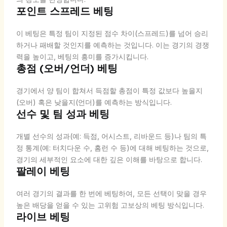
포인트 스프레드 베팅
이 베팅은 특정 팀이 지정된 점수 차이(스프레드)를 넘어 승리
하거나 패배할 것인지를 예측하는 것입니다. 이는 경기의 경쟁
력을 높이고, 베팅의 흥미를 증가시킵니다.
총점 (오버/언더) 베팅
경기에서 양 팀이 합쳐서 득점할 총점이 특정 값보다 높을지
(오버) 혹은 낮을지(언더)를 예측하는 방식입니다.
선수 및 팀 성과 베팅
개별 선수의 성과(예: 득점, 어시스트, 리바운드 등)나 팀의 특
정 통계(예: 터치다운 수, 홈런 수 등)에 대해 베팅하는 것으로,
경기의 세부적인 요소에 대한 깊은 이해를 바탕으로 합니다.
팔레이 베팅
여러 경기의 결과를 한 번에 베팅하여, 모든 선택이 맞을 경우
높은 배당을 얻을 수 있는 고위험 고보상의 베팅 방식입니다.
라이브 베팅