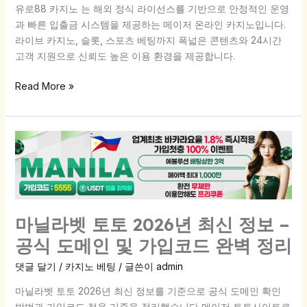
88
유로88 카지노 는 해외 정식 라이선스를 기반으로 안정적인 운영
벳
과 빠른 입출금 시스템을 제공하는 메이저 온라인 카지노입니다.
공
라이브 카지노, 슬롯, 스포츠 베팅까지 폭넓은 콘텐츠와 24시간
식
고객 지원으로 신뢰도 높은 이용 환경을 제공합니다.
도
Read More »
메
인
주
소
마
및
닐
가
라
입
벳
코
토
드
토
마닐라벳 토토 2026년 최신 정보 –
안
2026
공식 도메인 및 가입코드 완벽 정리
내
년
최
댓글 달기
/
카지노 베팅
/ 글쓴이
admin
신
마닐라벳 토토 2026년 최신 정보를 기준으로 공식 도메인 확인
정
방법과 가입코드 적용 기준을 정리했습니다 메이저 토토사이트로