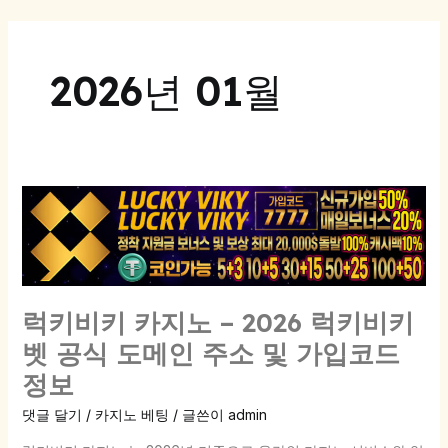
콘
Post
텐
pagination
2026년 01월
츠
로
건
너
뛰
기
럭
키
비
키
카
지
럭키비키 카지노 – 2026 럭키비키
노
벳 공식 도메인 주소 및 가입코드
–
정보
2026
럭
댓글 달기
/
카지노 베팅
/ 글쓴이
admin
키