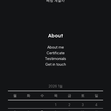
베팅 계열사
About
About me
Certificate
Testimonials
Get in touch
2026 1월
월
화
수
목
금
토
일
1
2
3
4