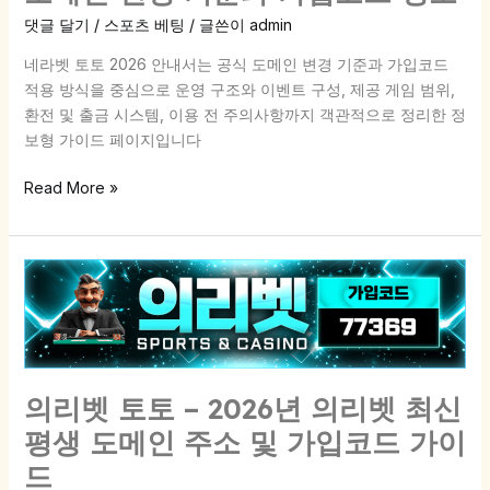
서
댓글 달기
/
스포츠 베팅
/ 글쓴이
admin
–
네라벳 토토 2026 안내서는 공식 도메인 변경 기준과 가입코드
공
적용 방식을 중심으로 운영 구조와 이벤트 구성, 제공 게임 범위,
식
환전 및 출금 시스템, 이용 전 주의사항까지 객관적으로 정리한 정
도
보형 가이드 페이지입니다
메
인
Read More »
변
경
기
의
준
리
과
벳
가
토
입
토
코
–
드
의리벳 토토 – 2026년 의리벳 최신
2026
정
평생 도메인 주소 및 가입코드 가이
년
보
드
의