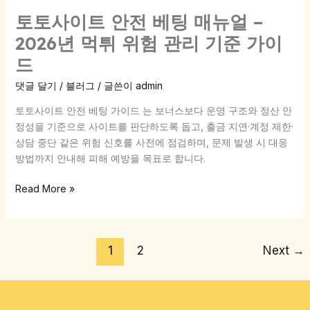
얼
토토사이트 안전 베팅 매뉴얼 –
–
2026년 먹튀 위험 관리 기준 가이
2026
년
드
먹
댓글 달기
/
블러그
/ 글쓴이
admin
튀
위
토토사이트 안전 베팅 가이드 는 보너스보다 운영 구조와 정산 안
험
정성을 기준으로 사이트를 판단하도록 돕고, 출금 지연·계정 제한·
관
상담 중단 같은 위험 신호를 사전에 점검하며, 문제 발생 시 대응
리
방법까지 안내해 피해 예방을 목표로 합니다.
기
준
Read More »
가
이
드
1
2
Next
→