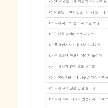
👉 2024년도 세계 최고의 배팅 사이트
👉 대한민국 NO.1 안전 메이저 놀이터
👉 국내 사이트 중 최다 게임 보유
👉 안전한 놀이터 토토 사이트
👉 국내 카지노 대표 카지노사이트
👉 국내 최대 규모의 메이저 놀이터
👉 국내 최대 안전 토토 사이트
👉 먹튀검증된 국내 상위권 안전 사이
👉 국내 고액 전용 안전 놀이터
👉 국내 최대, 최고의 안전카지노사이