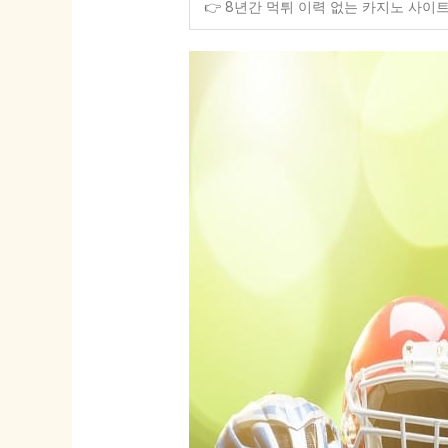
👉 8년간 먹튀 이력 없는 카지노 사이