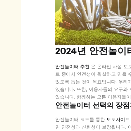
2024년 안전놀이
안전놀이터 추천
은 온라인 사설 토
트 중에서 안전성이 확실하고 믿을 
있도록 돕는 것이 목표입니다. 우리
있습니다. 또한, 이용자들의 요구와
있습니다. 함께하는 모든 이용자들이
안전놀이터 선택의 장점
안전놀이터 코드를 통한
토토사이트
면 안전성과 신뢰성이 보장됩니다. 