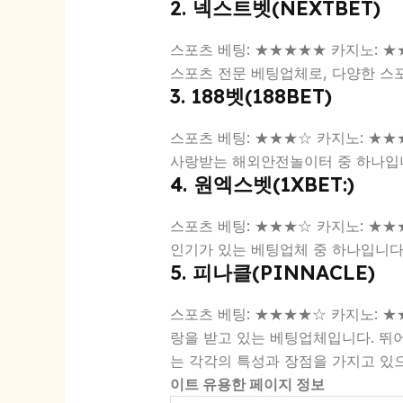
2. 넥스트벳(NEXTBET)
스포츠 베팅: ★★★★★ 카지노: ★★
스포츠 전문 베팅업체로, 다양한 스
3. 188벳(188BET)
스포츠 베팅: ★★★☆ 카지노: ★★
사랑받는 해외안전놀이터 중 하나입니
4. 원엑스벳(1XBET:)
스포츠 베팅: ★★★☆ 카지노: ★★
인기가 있는 베팅업체 중 하나입니다
5. 피나클(PINNACLE)
스포츠 베팅: ★★★★☆ 카지노: ★
랑을 받고 있는 베팅업체입니다. 뛰
는 각각의 특성과 장점을 가지고 있
이트 유용한 페이지 정보