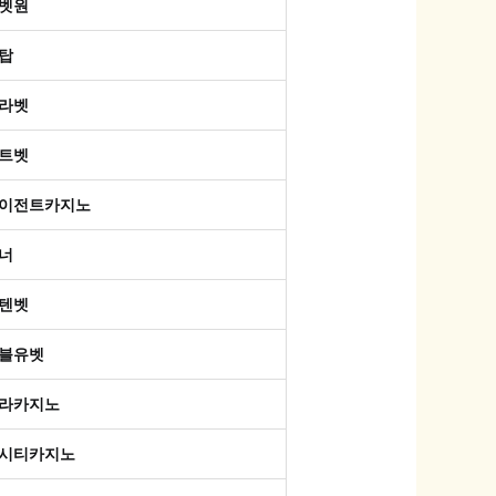
벳원
탑
라벳
트벳
이전트카지노
너
텐벳
블유벳
라카지노
시티카지노