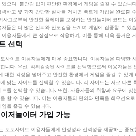
있으며, 불안감 없이 편안한 환경에서 게임을 즐길 수 있습니다
입력하고 몇 가지 간단한 절차를 거치면 빠르게 가입을 완료할 수
먹튀사고로부터 안전한 플레이를 보장하는 안전놀이터 코드는 이
용자들은 더 많은 신뢰와 안도감을 느끼며 게임에 집중할 수 있
이용자들에게 큰 장점으로 작용하며, 이를 통해 더욱 즐거운 게
트 선택
토사이트 이용자들에게 매우 중요합니다. 이용자들은 다양한 
합니다. 우선, 먹튀검증된 사이트를 선택함으로써 이용자들은 
에 대한 걱정을 덜어주고 안전한 환경에서 게임을 즐길 수 있게 
에 맞는 사이트를 선택할 수 있습니다. 각 사이트는 서로 다른 
이트를 선택할 수 있습니다. 또한, 사용자들의 취향과 요구에 
을 할 수 있습니다. 이는 이용자들의 편의와 만족을 최우선으로
게임을 즐길 수 있습니다.
메이저놀이터 가입 가능
는 토토사이트 이용자들에게 안정성과 신뢰성을 제공하는 중요