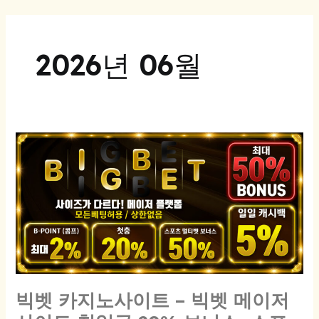
콘
텐
2026년 06월
츠
로
건
너
뛰
기
빅
벳
카
지
노
사
이
트
–
빅
빅벳 카지노사이트 – 빅벳 메이저
벳