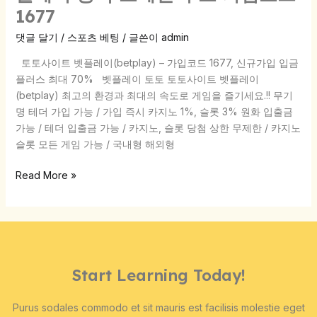
벳
1677
플
댓글 달기
/
스포츠 베팅
/ 글쓴이
admin
레
이
토토사이트 벳플레이(betplay) – 가입코드 1677, 신규가입 입금
공
플러스 최대 70% 벳플레이 토토 토토사이트 벳플레이
식
(betplay) 최고의 환경과 최대의 속도로 게임을 즐기세요.!! 무기
도
명 테더 가입 가능 / 가입 즉시 카지노 1%, 슬롯 3% 원화 입출금
메
가능 / 테더 입출금 가능 / 카지노, 슬롯 당첨 상한 무제한 / 카지노
인
슬롯 모든 게임 가능 / 국내형 해외형
주
소
Read More »
가
입
코
드
1677
Start Learning Today!
Purus sodales commodo et sit mauris est facilisis molestie eget