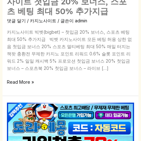
사이트 첫입금 20% 보너스, 스포
메
이
츠 베팅 최대 50% 추가지급
저
댓글 달기
/
카지노사이트
/ 글쓴이
admin
사
이
카지노사이트 빅벳(bigbet) – 첫입금 20% 보너스, 스포츠 베팅
트
최대 50% 추가지급 빅벳 카지노사이트 모든 베팅 허용 상한 없
첫
음 첫입금 보너스 20% 스포츠 멀티베팅 최대 50% 매일 터지는
입
잭팟 충환전 무제한 카지노 포인트 리워드 0.6% 슬롯 포인트 리
금
워드 2% 일일 캐시백 5% 프로모션 첫입금 보너스 20% 첫입금
20%
보너스 – 스포츠북 20% 첫입금 보너스 – 라이브 […]
보
너
Read More »
스,
스
포
도
츠
라
베
에
팅
몽
최
토
대