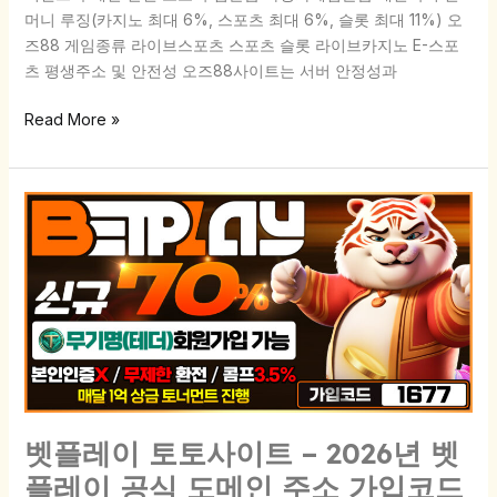
머니 루징(카지노 최대 6%, 스포츠 최대 6%, 슬롯 최대 11%) 오
의
즈88 게임종류 라이브스포츠 스포츠 슬롯 라이브카지노 E-스포
카
츠 평생주소 및 안전성 오즈88사이트는 서버 안정성과
지
노
Read More »
사
이
트
오
벳
즈
플
88
레
이
토
토
사
이
트
–
벳플레이 토토사이트 – 2026년 벳
2026
플레이 공식 도메인 주소 가입코드
년