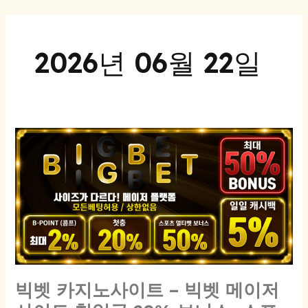
콘
텐
2026년 06월 22일
츠
로
건
너
뛰
기
빅
벳
카
지
노
사
이
트
–
빅
빅벳 카지노사이트 – 빅벳 메이저
벳