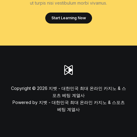
ut turpis nisi vestibulum morbi vivamus.
Start Learning Now
Copyright © 2026 지벳 - 대한민국 최대 온라인 카지노 & 스
포츠 베팅 계열사
Powered by 지벳 - 대한민국 최대 온라인 카지노 & 스포츠
베팅 계열사