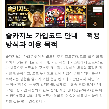
솔카지노 가입코드 안내 – 적용
방식과 이용 목적
솔카지노는 가입 과정에서 별도의 추천 코드(가입코드)를 직접 입
력하지 않는 형태로 안내되며, 가입 시점에 시스템에서 코드/경로
가 자동으로 분류되는 구조로 표기됩니다. 이런 방식의 목적은 절
차를 단순화하고, 코드 누락으로 인해 가입이 중단되거나 분류가
누락되는 상황을 줄이기 위한 운영 편의에 가깝습니다. 다만 “자
동 적용”이라는 문구가 있더라도, 실제로는 접속 경로(도메인/배
너/링크), 가입 시점의 이벤트 정책, 계정 상태(신규/복귀/중복 여
부 판단) 등에 따라 계정 분류가 달라질 수 있어 이용자는 확인 절
차를 갖는 편이 안전합니다.