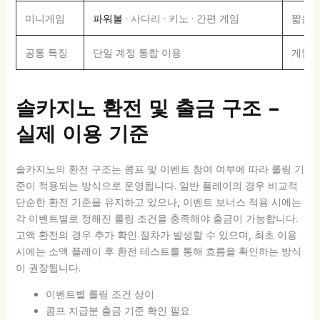
미니게임
파워볼
· 사다리 · 키노 · 간편 게임
짧은 
공통 특징
단일 계정 통합 이용
게임 
솔카지노 환전 및 출금 구조 –
실제 이용 기준
솔카지노의 환전 구조는 콤프 및 이벤트 참여 여부에 따라 롤링 기
준이 적용되는 방식으로 운영됩니다. 일반 플레이의 경우 비교적
단순한 환전 기준을 유지하고 있으나, 이벤트 보너스 적용 시에는
각 이벤트별로 정해진 롤링 조건을 충족해야 출금이 가능합니다.
고액 환전의 경우 추가 확인 절차가 발생할 수 있으며, 최초 이용
시에는 소액 플레이 후 환전 테스트를 통해 흐름을 확인하는 방식
이 권장됩니다.
이벤트별 롤링 조건 상이
콤프 지급분 출금 기준 확인 필요