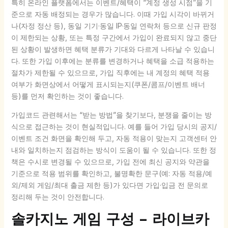
특히 온라인 플랫폼에서는 이벤트/혜택이 “계정 생성 시점”을 기
준으로 자동 배정되는 경우가 많습니다. 이때 가입 시각이 바뀌거
나(자정 정산 등), 동일 기기·동일 IP·동일 연락처 등으로 신규 판정
이 제한되는 상황, 또는 특정 구간에서 가입이 완료되지 않고 중단
된 상황이 발생하면 혜택 분류가 기대와 다르게 나타날 수 있습니
다. 또한 가입 이후에는 분류를 변경하거나 혜택을 소급 적용하는
절차가 제한될 수 있으므로, 가입 직후에는 내 계정의 혜택 적용
여부가 화면상에서 어떻게 표시되는지(쿠폰/콤프/이벤트 배너
등)를 먼저 확인하는 것이 좋습니다.
가입코드 관련해서는 “받는 방법”을 찾기보다, 분쟁을 줄이는 방
식으로 접근하는 것이 현실적입니다. 예를 들어 가입 당시의 공지/
이벤트 조건 화면을 확인해 두고, 자동 적용이 맞는지 고객센터 안
내와 일치하는지 점검하는 방식이 도움이 될 수 있습니다. 또한 정
책은 수시로 변경될 수 있으므로, 가입 전에 최신 공지와 약관을
기준으로 적용 범위를 확인하고, 불명확한 문구(예: 자동 적용/예
외/제외 게임/최대 출금 제한 등)가 있다면 가입·입금 전 문의로
정리해 두는 것이 안전합니다.
솔카지노 게임 구성 – 라이브카