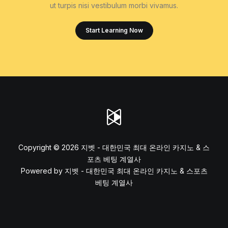
ut turpis nisi vestibulum morbi vivamus.
Start Learning Now
Copyright © 2026 지벳 - 대한민국 최대 온라인 카지노 & 스
포츠 베팅 계열사
Powered by 지벳 - 대한민국 최대 온라인 카지노 & 스포츠
베팅 계열사