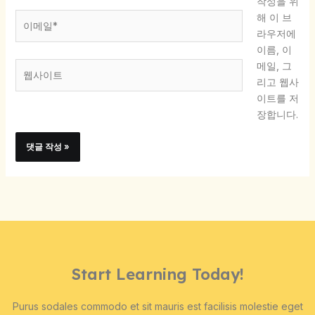
*
작성을 위
이
해 이 브
메
라우저에
일
이름, 이
*
메일, 그
웹
리고 웹사
사
이트를 저
이
장합니다.
트
Start Learning Today!
Purus sodales commodo et sit mauris est facilisis molestie eget